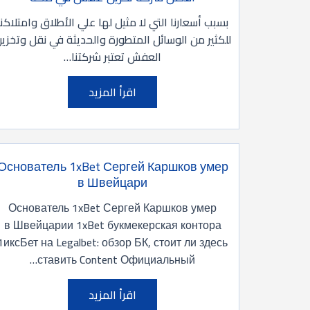
بسبب أسعارنا التي لا مثيل لها علي الأطلاق وامتلاكنا
للكثير من الوسائل المتطورة والحديثة في نقل وتخزي
العفش تعتبر شركتنا…
اقرأ المزيد
Основатель 1xBet Сергей Каршков умер
в Швейцари
Основатель 1xBet Сергей Каршков умер
в Швейцарии 1xBet букмекерская контора
1иксБет на Legalbet: обзор БК, стоит ли здесь
ставить Content Официальный…
اقرأ المزيد