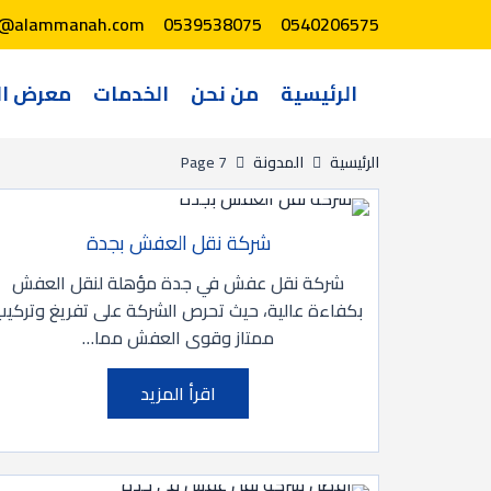
o@alammanah.com
0539538075
0540206575
الرئيسية
من نحن
الخدمات
معرض ال
الرئيسية
المدونة
Page 7
شركة نقل العفش بجدة
شركة نقل عفش في جدة مؤهلة لنقل العفش
بكفاءة عالية، حيث تحرص الشركة على تفريغ وتركيب
ممتاز وقوى العفش مما…
اقرأ المزيد