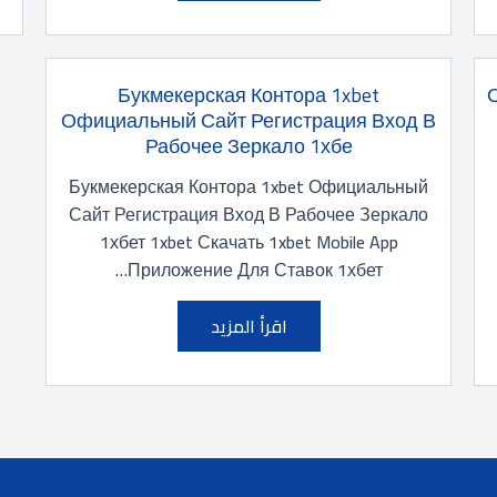
Букмекерская Контора 1xbet
Официальный Сайт Регистрация Вход В
Рабочее Зеркало 1хбе
Букмекерская Контора 1xbet Официальный
Сайт Регистрация Вход В Рабочее Зеркало
1хбет 1xbet Скачать 1xbet Mobile App
Приложение Для Ставок 1хбет…
اقرأ المزيد