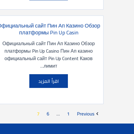
Официальный сайт Пин Ап Казино Обзор
платформы Pin Up Casin
Официальный сайт Пин Ап Казино Обзор
платформы Pin Up Casino Пин Ап казино
официальный сайт Pin Up Content Каков
лимит…
اقرأ المزيد
7
6
…
1
Previous