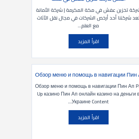
ركة تخزين عفش في مكة المكرمة | شركة الأمانة
عد شركتنا أحد أرخص الشركات في مجال نقل الأثاث
مع العلم…
اقرأ المزيد
Обзор меню и помощь в навигации Пин
Обзор меню и помощь в навигации Пин Ап P
Up казино Пин Ап онлайн казино на деньги 
Украине Content…
اقرأ المزيد