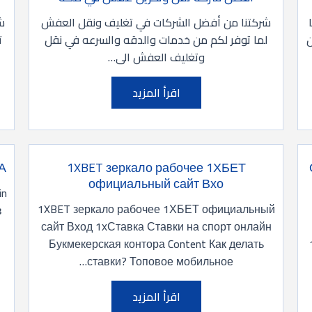
شركتنا من أفضل الشركات في تغليف ونقل العفش
ش
ن
لما توفر لكم من خدمات والدقه والسرعه في نقل
ت
وتغليف العفش الى…
اقرأ المزيد
 А
1XBET зеркало рабочее 1ХБЕТ
официальный сайт Вхо
in
1XBET зеркало рабочее 1ХБЕТ официальный
в
сайт Вход 1хСтавка Ставки на спорт онлайн
Букмекерская контора Content Как делать
ставки? Топовое мобильное…
اقرأ المزيد