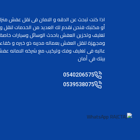
اذا كنت تبحث عن الدقه و الامان فى نقل عفش منزل
أو مكتبك فنحن نقدم لك العديد من الخدمات لنقل و
تغليف وتخزين العفش باحدث الوسائل وسيارات خاصة
ومجهزة لنقل العفش بعماله مدربه ذو خبره و كفاء
عاليه فى تغليف وفك وتركيب مع شركه الامانه عف
بيتك في أمان
0540206575
0539538075