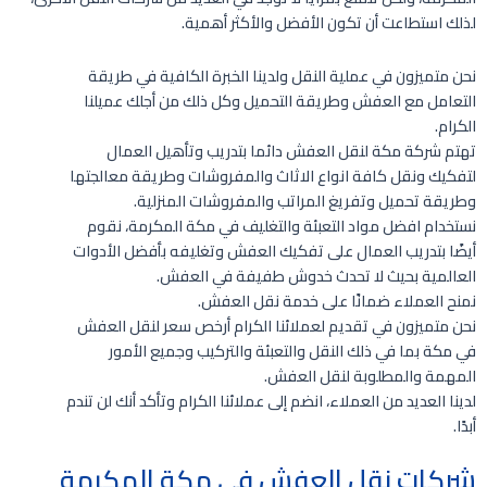
لذلك استطاعت أن تكون الأفضل والأكثر أهمية.
نحن متميزون في عملية النقل ولدينا الخبرة الكافية في طريقة
التعامل مع العفش وطريقة التحميل وكل ذلك من أجلك عميلنا
الكرام.
تهتم شركة مكة لنقل العفش دائما بتدريب وتأهيل العمال
لتفكيك ونقل كافة انواع الاثاث والمفروشات وطريقة معالجتها
وطريقة تحميل وتفريغ المراتب والمفروشات المنزلية.
نستخدام افضل مواد التعبئة والتغليف في مكة المكرمة، نقوم
أيضًا بتدريب العمال على تفكيك العفش وتغليفه بأفضل الأدوات
العالمية بحيث لا تحدث خدوش طفيفة في العفش.
نمنح العملاء ضمانًا على خدمة نقل العفش.
نحن متميزون في تقديم لعملائنا الكرام أرخص سعر لنقل العفش
في مكة بما في ذلك النقل والتعبئة والتركيب وجميع الأمور
المهمة والمطلوبة لنقل العفش.
لدينا العديد من العملاء، انضم إلى عملائنا الكرام وتأكد أنك لن تندم
أبدًا.
شركات نقل العفش في مكة المكرمة