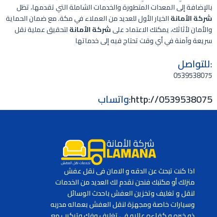
بالإضافة إلى المعدات المتطورة والخدمات الشاملة التي تقدمها، تظل
شركة الأمانة
الخيار الأول للعديد من العملاء في مكة. مع ضمان الحماية
والأمان لأثاثك، يمكنك الاعتماد على
شركة الأمانة
لتحقيق عملية نقل
سريعة وآمنة في أي وقت تحتاج فيه إلى خدماتها
:للتواصل
0539538075
http://0539538075
:واتساب
اذا كنت تبحث عن الدقه و الامان فى نقل عفش
منزلك أو مكتبك فنحن نقدم لك العديد من الخدمات
لنقل و تغليف وتخزين العفش باحدث الوسائل
وسيارات خاصة ومجهزة لنقل العفش بعماله مدربه
ذو خبره و كفاءه عاليه فى تغليف وفك وتركيب مع