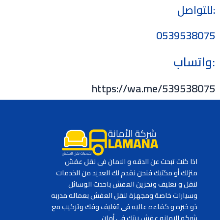
:للتواصل
0539538075
:واتساب
https://wa.me/539538075
اذا كنت تبحث عن الدقه و الامان فى نقل عفش
منزلك أو مكتبك فنحن نقدم لك العديد من الخدمات
لنقل و تغليف وتخزين العفش باحدث الوسائل
وسيارات خاصة ومجهزة لنقل العفش بعماله مدربه
ذو خبره و كفاءه عاليه فى تغليف وفك وتركيب مع
شركه الامانه عفش بيتك في أمان