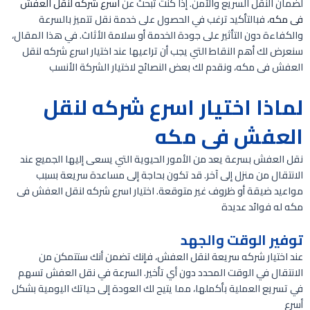
لضمان النقل السريع والآمن. إذا كنت تبحث عن
اسرع شركه لنقل العفش
فى مكه
، فبالتأكيد ترغب في الحصول على خدمة نقل تتميز بالسرعة
والكفاءة دون التأثير على جودة الخدمة أو سلامة الأثاث. في هذا المقال،
سنعرض لك أهم النقاط التي يجب أن تراعيها عند اختيار اسرع شركه لنقل
العفش فى مكه، ونقدم لك بعض النصائح لاختيار الشركة الأنسب
لماذا اختيار اسرع شركه لنقل
العفش فى مكه
نقل العفش بسرعة يعد من الأمور الحيوية التي يسعى إليها الجميع عند
الانتقال من منزل إلى آخر. قد تكون بحاجة إلى مساعدة سريعة بسبب
مواعيد ضيقة أو ظروف غير متوقعة. اختيار اسرع شركه لنقل العفش فى
مكه له فوائد عديدة
توفير الوقت والجهد
عند اختيار شركه سريعة لنقل العفش، فإنك تضمن أنك ستتمكن من
الانتقال في الوقت المحدد دون أي تأخير. السرعة في نقل العفش تسهم
في تسريع العملية بأكملها، مما يتيح لك العودة إلى حياتك اليومية بشكل
أسرع