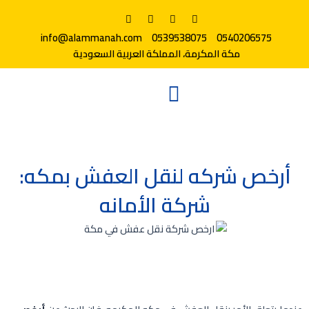
info@alammanah.com
0539538075
0540206575
مكة المكرمة، المملكة العربية السعودية
أرخص شركه لنقل العفش بمكه:
شركة الأمانه