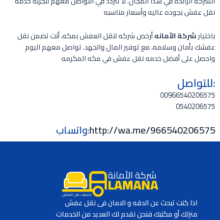
الشركه الرائده في هذا المجال. لا تتردد في التواصل معهم لتجربه خدمه
نقل عفش بجوده عاليه وأسعار مناسبه
باختيار
شركة الأمانه
أرخص شركه لنقل العفش بمكه، أنت تضمن نقل
عفشك بأمان وسلامه، مع توفير المال والجهد. تواصل معهم اليوم
واحصل على أفضل خدمه نقل عفش في مكه المكرمه
:للتواصل
00966540206575
0540206575
http://wa.me/966540206575
:واتساب
اذا كنت تبحث عن الدقه و الامان فى نقل عفش
منزلك أو مكتبك فنحن نقدم لك العديد من الخدمات