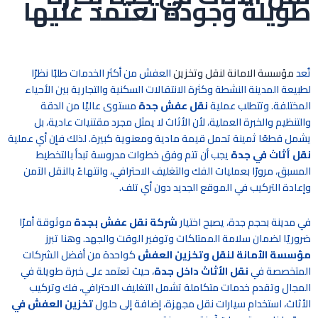
طويلة وجودة تعتمد عليها
تُعد
مؤسسة الامانة لنقل وتخزين
العفش من أكثر الخدمات طلبًا نظرًا
لطبيعة المدينة النشطة وكثرة الانتقالات السكنية والتجارية بين الأحياء
المختلفة. وتتطلب عملية
نقل عفش جدة
مستوى عاليًا من الدقة
والتنظيم والخبرة العملية، لأن الأثاث لا يمثل مجرد مقتنيات عادية، بل
يشمل قطعًا ثمينة تحمل قيمة مادية ومعنوية كبيرة. لذلك فإن أي عملية
نقل أثاث في جدة
يجب أن تتم وفق خطوات مدروسة تبدأ بالتخطيط
المسبق، مرورًا بعمليات الفك والتغليف الاحترافي، وانتهاءً بالنقل الآمن
وإعادة التركيب في الموقع الجديد دون أي تلف.
في مدينة بحجم جدة، يصبح اختيار
شركة نقل عفش بجدة
موثوقة أمرًا
ضروريًا لضمان سلامة الممتلكات وتوفير الوقت والجهد. وهنا تبرز
مؤسسة الأمانة لنقل وتخزين العفش
كواحدة من أفضل الشركات
المتخصصة في
نقل الأثاث داخل جدة
، حيث تعتمد على خبرة طويلة في
المجال وتقدم خدمات متكاملة تشمل التغليف الاحترافي، فك وتركيب
الأثاث، استخدام سيارات نقل مجهزة، إضافة إلى حلول
تخزين العفش في