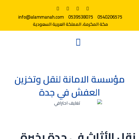
info@alammanah.com
0539538075
0540206575
مكة المكرمة، المملكة العربية السعودية
مؤسسة الامانة لنقل وتخزين
العفش في جدة
نقل الأثاث في جدة بخبرة