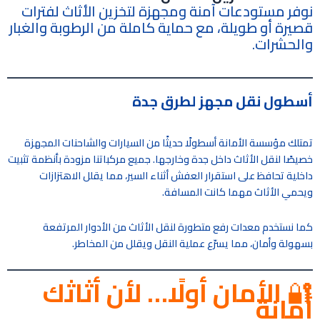
نوفر مستودعات آمنة ومجهزة لتخزين الأثاث لفترات
قصيرة أو طويلة، مع حماية كاملة من الرطوبة والغبار
والحشرات.
أسطول نقل مجهز لطرق جدة
تمتلك مؤسسة الأمانة أسطولًا حديثًا من السيارات والشاحنات المجهزة
خصيصًا لنقل الأثاث داخل جدة وخارجها. جميع مركباتنا مزودة بأنظمة تثبيت
داخلية تحافظ على استقرار العفش أثناء السير، مما يقلل الاهتزازات
ويحمي الأثاث مهما كانت المسافة.
كما نستخدم معدات رفع متطورة لنقل الأثاث من الأدوار المرتفعة
بسهولة وأمان، مما يسرّع عملية النقل ويقلل من المخاطر.
🔐
الأمان أولًا… لأن أثاثك
أمانة