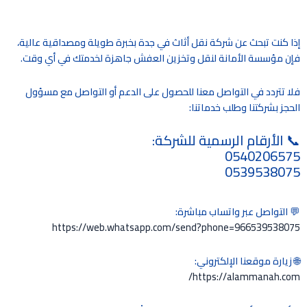
إذا كنت تبحث عن شركة نقل أثاث في جدة بخبرة طويلة ومصداقية عالية،
فإن مؤسسة الأمانة لنقل وتخزين العفش جاهزة لخدمتك في أي وقت.
فلا تتردد في التواصل معنا للحصول على الدعم أو التواصل مع مسؤول
الحجز بشركتنا وطلب خدماتنا:
📞 الأرقام الرسمية للشركة:
0540206575
0539538075
💬 التواصل عبر واتساب مباشرة:
https://web.whatsapp.com/send?phone=966539538075
🌐 زيارة موقعنا الإلكتروني:
https://alammanah.com/