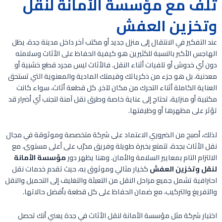
تلف مع مؤسسة الأمانة لنقل
وتخزين العفش
عند التفكير في الانتقال إلى منزل جديد أو مكتب آخر داخل مدينة جدة، يظل
الهاجس الأكبر بالنسبة للكثيرين هو كيفية الحفاظ على الأثاث وسلامته
دون أي خدوش أو تلفيات أثناء النقل. فالأثاث ليس مجرد قطع خشبية أو
معدنية، بل هو جزء من ذكرياتك وقيمتك المادية والمعنوية التي تستحق
العناية الكاملة أثناء التحرك من مكان لآخر. كل قطعة أثاث، سواء كانت
مكتبية أو منزلية، تحتاج إلى عناية خاصة وطرق نقل آمنة لتجنب أي أضرار قد
تؤثر على مظهرها أو وظيفتها.
لذلك، أصبح من الضروري الاعتماد على شركة متخصصة وموثوقة في مجال
نقل الأثاث بجدة، تتمتع بخبرة طويلة وفريق مدرّب على أعلى مستوى، مع
الالتزام التام بمعايير السلامة والأمان. وهنا يظهر دور
مؤسسة الأمانة
لنقل وتخزين العفش
كخيار مثالي وموثوق به، حيث تقدم خدمات نقل
احترافية تشمل جميع مراحل النقل من التعبئة والتغليف إلى التحميل والنقل
والتفريغ والتركيب، مع ضمان الحفاظ على كل قطعة بأفضل حالاتها.
اختيار شركة مثل مؤسسة الأمانة لنقل الأثاث في جدة يعني أنك تحصل