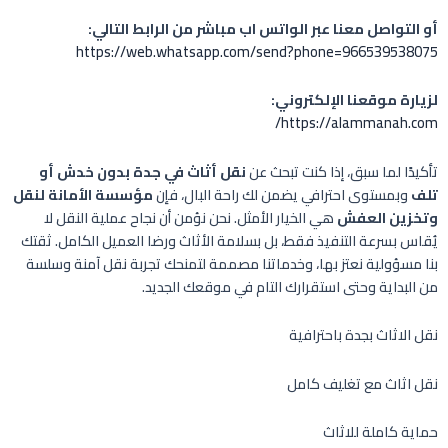
أو التواصل معنا عبر الواتس اب مباشر من الرابط التالي:
https://web.whatsapp.com/send?phone=966539538075
لزيارة موقعنا الإلكتروني:
https://alammanah.com/
تأكيدًا لما سبق، إذا كنت تبحث عن
نقل أثاث في جدة بدون خدش أو
تلف
وبمستوى احترافي يضمن لك راحة البال، فإن
مؤسسة الأمانة لنقل
وتخزين العفش
هي الخيار الأمثل. نحن نؤمن أن نجاح عملية النقل لا
يُقاس بسرعة التنفيذ فقط، بل بسلامة الأثاث ورضا العميل الكامل. ثقتك
بنا مسؤولية نعتز بها، وخدماتنا مصممة لتمنحك تجربة نقل آمنة وسلسة
من البداية وحتى استقرارك التام في موقعك الجديد.
نقل الاثاث بجدة باحترافية
نقل اثاث مع تغليف كامل
حماية كاملة للاثاث