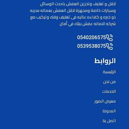
لنقل و تغليف وتخزين العفش باحدث الوسائل
وسيارات خاصة ومجهزة لنقل العفش بعماله مدربه
ذو خبره و كفاءه عاليه فى تغليف وفك وتركيب مع
شركه الامانه عفش بيتك في أمان
0540206575
0539538075
الروابط
الرئيسية
من نحن
الخدمات
معرض الصور
المدونة
اتصل بنا